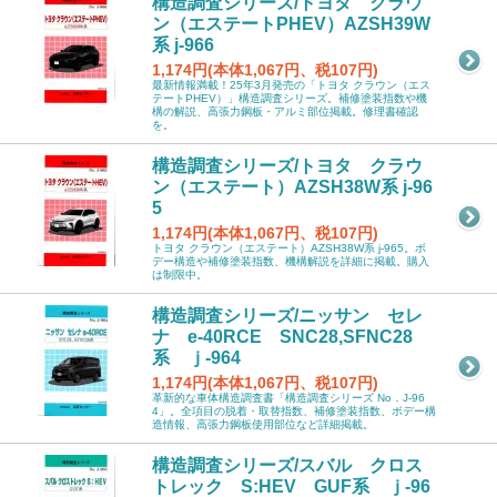
構造調査シリーズ/トヨタ クラウ
ン（エステートPHEV）AZSH39W
系 j-966
1,174円(本体1,067円、税107円)
最新情報満載！25年3月発売の「トヨタ クラウン（エス
テートPHEV）」構造調査シリーズ。補修塗装指数や機
構の解説、高張力鋼板・アルミ部位掲載。修理書確認
を。
構造調査シリーズ/トヨタ クラウ
ン（エステート）AZSH38W系 j-96
5
1,174円(本体1,067円、税107円)
トヨタ クラウン（エステート）AZSH38W系 j-965。ボ
デー構造や補修塗装指数、機構解説を詳細に掲載。購入
は制限中。
構造調査シリーズ/ニッサン セレ
ナ e-40RCE SNC28,SFNC28
系 ｊ-964
1,174円(本体1,067円、税107円)
革新的な車体構造調査書「構造調査シリーズ No．J-96
4」。全項目の脱着・取替指数、補修塗装指数、ボデー構
造情報、高張力鋼板使用部位など詳細掲載。
構造調査シリーズ/スバル クロス
トレック S:HEV GUF系 ｊ-96