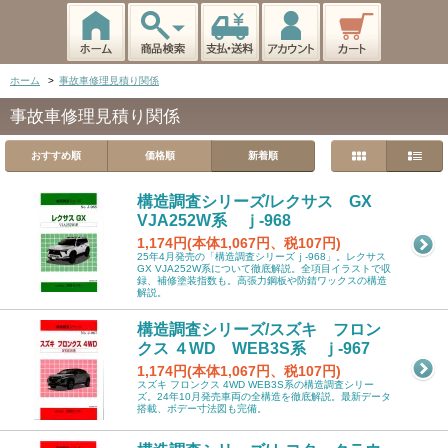
ホーム
>
事故車修理見積り関係
事故車修理見積り関係
おすすめ順
価格順
新着順
構造調査シリーズ/レクサス GX
VJA252W系 ｊ-968
1,174円(本体1,067円、税107円)
25年4月発売の「構造調査シリーズｊ-968」。レクサス
GX VJA252W系について徹底解説。全項目イラストで収
録、補修塗装指数も。高張力鋼板や防錆ワックスの構造
解説。
構造調査シリーズ/スズキ フロン
クス ４WD WEB3S系 ｊ-967
1,174円(本体1,067円、税107円)
スズキ フロンクス 4WD WEB3S系の構造調査シリー
ズ。24年10月発売車両の全構造を徹底解説。最新データ
搭載、ボデー寸法図も完備。