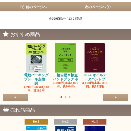
前のページへ
次のページへ
全269商品中 / 13-24商品
おすすめ商品
電動パーキング
二輪自動車検査
2024 オイルデ
自動車整備士
ブレーキ点検・
ハンドブック 令
ータハンドブ
算の基礎と
調
3,300円(本体3,000
3,100円(本体2,818
1,320円(本体1
円、税300円)
円、税282円)
円、税120円
4,200円(本体3,818
円、税382円)
<
>
売れ筋商品
No.1
No.2
No.3
No.4