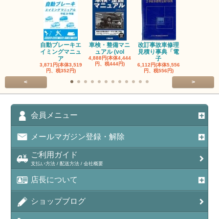
自動ブレーキエ
車検・整備マニ
改訂事故車修理
指定自動車
イミングマニュ
ュアル (vol
見積り事典「電
事業者と自
ア
4,888円(本体4,444
子
検
円、税444円)
3,871円(本体3,519
6,112円(本体5,556
3,056円(本体2
円、税352円)
円、税556円)
円、税278円
<
>
会員メニュー
メールマガジン登録・解除
ご利用ガイド
支払い方法 / 配送方法 / 会社概要
店長について
ショップブログ