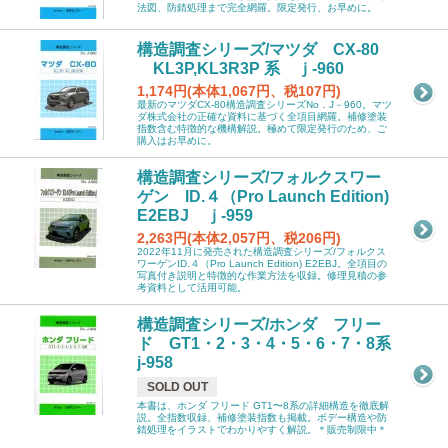
法図、防錆処理まで完全網羅。限定発行、お早めに。
構造調査シリーズ/マツダ CX-80
KL3P,KL3R3P 系 ｊ-960
1,174円(本体1,067円、税107円)
最新のマツダCX-80構造調査シリーズNo．J－960。マツ
ダ株式会社の正確な資料に基づく全項目網羅。補修塗装
指数含む特徴的な機構解説。極めて限定発行のため、ご
購入はお早めに。
構造調査シリーズ/フォルクスワー
ゲン ID.４（Pro Launch Edition)
E2EBJ ｊ-959
2,263円(本体2,057円、税206円)
2022年11月に発売された構造調査シリーズ/フォルクス
ワーゲンID.４（Pro Launch Edition) E2EBJ。全項目の
写真付き説明と特徴的な作業方法を収録。修理見積の参
考資料として活用可能。
構造調査シリーズ/ホンダ フリー
ド GT1・2・3・4・5・6・7・8系
j-958
SOLD OUT
本書は、ホンダ フリード GT1〜8系の詳細構造を徹底解
説。全指数収録、補修塗装指数も掲載。ボデー構造や防
錆処理をイラストでわかりやすく解説。＊販売制限中＊