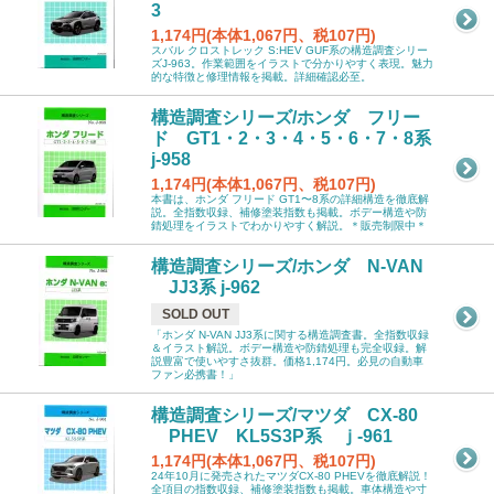
3
1,174円(本体1,067円、税107円)
スバル クロストレック S:HEV GUF系の構造調査シリー
ズJ-963。作業範囲をイラストで分かりやすく表現。魅力
的な特徴と修理情報を掲載。詳細確認必至。
構造調査シリーズ/ホンダ フリー
ド GT1・2・3・4・5・6・7・8系
j-958
1,174円(本体1,067円、税107円)
本書は、ホンダ フリード GT1〜8系の詳細構造を徹底解
説。全指数収録、補修塗装指数も掲載。ボデー構造や防
錆処理をイラストでわかりやすく解説。＊販売制限中＊
構造調査シリーズ/ホンダ N-VAN
JJ3系 j-962
SOLD OUT
「ホンダ N-VAN JJ3系に関する構造調査書。全指数収録
＆イラスト解説。ボデー構造や防錆処理も完全収録。解
説豊富で使いやすさ抜群。価格1,174円。必見の自動車
ファン必携書！」
構造調査シリーズ/マツダ CX-80
PHEV KL5S3P系 ｊ-961
1,174円(本体1,067円、税107円)
24年10月に発売されたマツダCX-80 PHEVを徹底解説！
全項目の指数収録、補修塗装指数も掲載。車体構造や寸