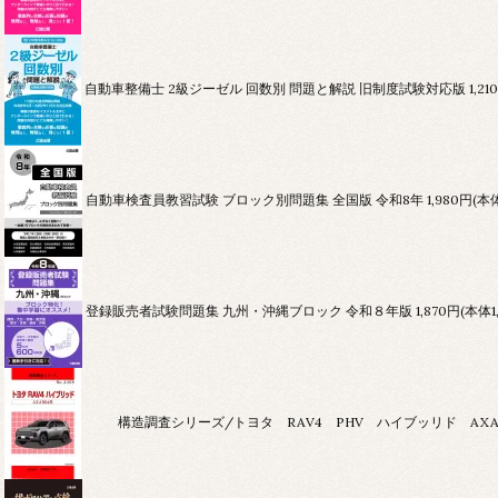
自動車整備士 2級ジーゼル 回数別 問題と解説 旧制度試験対応版
1,2
自動車検査員教習試験 ブロック別問題集 全国版 令和8年
1,980円(本
登録販売者試験問題集 九州・沖縄ブロック 令和８年版
1,870円(本体
構造調査シリーズ/トヨタ RAV4 PHV ハイブッリド AXAN