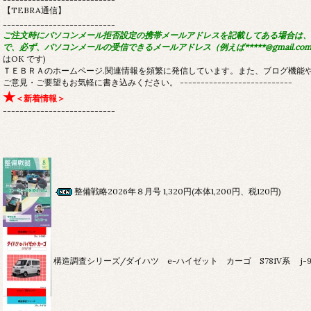
【TEBRA通信】
---------------------------
ご注文時にパソコンメール拒否設定の携帯メールアドレスを記載してある場合は、
で、必ず、パソコンメールの受信できるメールアドレス（例えば*****@gmail.c
はOK です)
ＴＥＢＲＡのホームページ.関連情報を頻繁に発信しています。また、ブログ機能
ご意見・ご要望もお気軽に書き込みください。
---------------------------
★
＜新着情報＞
---------------------------
整備戦略2026年８月号
1,320円(本体1,200円、税120円)
構造調査シリーズ/ダイハツ e-ハイゼット カーゴ S781V系 j-9