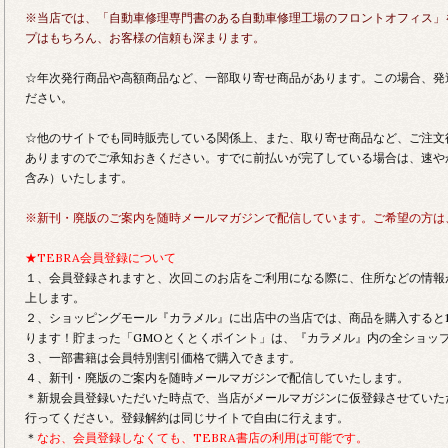
※当店では、「自動車修理専門書のある自動車修理工場のフロントオフィス」
プはもちろん、お客様の信頼も深まります。
☆年次発行商品や高額商品など、一部取り寄せ商品があります。この場合、発
ださい。
☆他のサイトでも同時販売している関係上、また、取り寄せ商品など、ご注文
ありますのでご承知おきください。すでに前払いが完了している場合は、速や
含み）いたします。
※新刊・廃版のご案内を随時メールマガジンで配信しています。ご希望の方は
★TEBRA会員登録について
１、会員登録されますと、次回このお店をご利用になる際に、住所などの情報
上します。
２、ショッピングモール『カラメル』に出店中の当店では、商品を購入すると1
ります！貯まった「GMOとくとくポイント」は、『カラメル』内の全ショッ
３、一部書籍は会員特別割引価格で購入できます。
４、新刊・廃版のご案内を随時メールマガジンで配信していたします。
＊新規会員登録いただいた時点で、当店がメールマガジンに仮登録させていた
行ってください。登録解約は同じサイトで自由に行えます。
＊
なお、会員登録しなくても、TEBRA書店の利用は可能です。