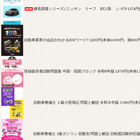
構造調査シリーズ/ニッサン リーフ ZE2系 ｊ-979
1,174
自動車業界の会話がわかる100ワード?
1,100円(本体1,000円、税100
登録販売者試験問題集 中国・四国ブロック 令和8年版
1,870円(本体1
自動車整備士 １級小型筆記 問題と解説 令和８年版
3,960円(
自動車整備士 2級ガソリン 回数別 問題と解説 旧制度試験対応