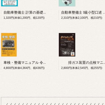
自動車整備士 計算の基礎と問題 令和８年版
自動車整備士 1級小型口述 問題と解説 令
1,320円(本体1,200円、税120円)
2,310円(本体2,100円、税210円)
車検・整備マニュアル 令和元年車（日産／ホンダ／三菱／マツダ／スズキ編）
排ガス装置の点検マニュアル vol.10
4,800円(本体4,364円、税436円)
2,800円(本体2,545円、税255円)
/_/_/_/_/_/_/_/_/_/_/_/_/_/_/_/_/_/_/_/_/_/_/_/_/