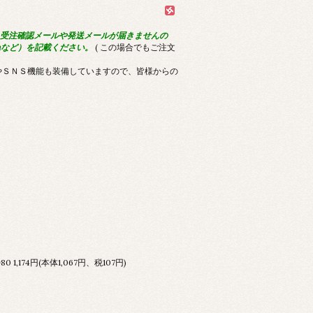
受注確認メールや発送メールが届きませんの
omなど）を記載ください。
( この場合でもご注文
やＳＮＳ機能も装備していますので、皆様からの
80
1,174円(本体1,067円、税107円)