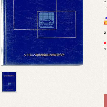
＊
・
詳
書
定