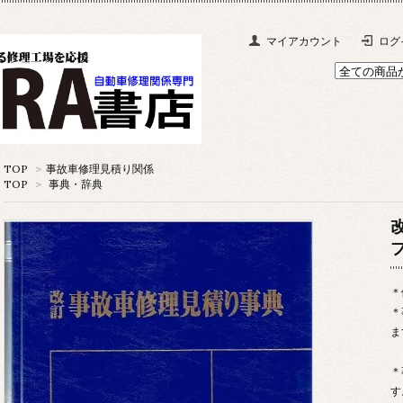
マイアカウント
ログ
TOP
>
事故車修理見積り関係
TOP
>
事典・辞典
＊
＊
ま
＊
す