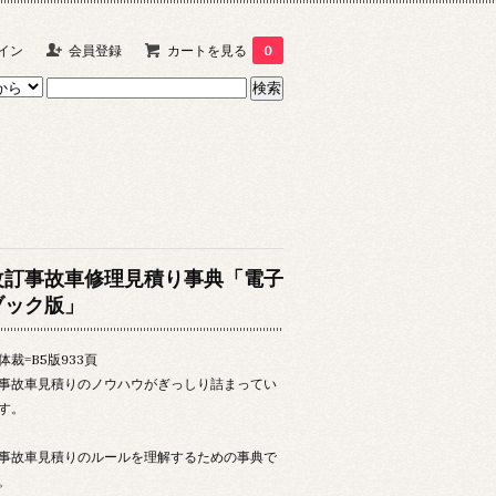
イン
会員登録
カートを見る
0
改訂事故車修理見積り事典「電子
ブック版」
体裁=B5版933頁
事故車見積りのノウハウがぎっしり詰まってい
す。
事故車見積りのルールを理解するための事典で
。