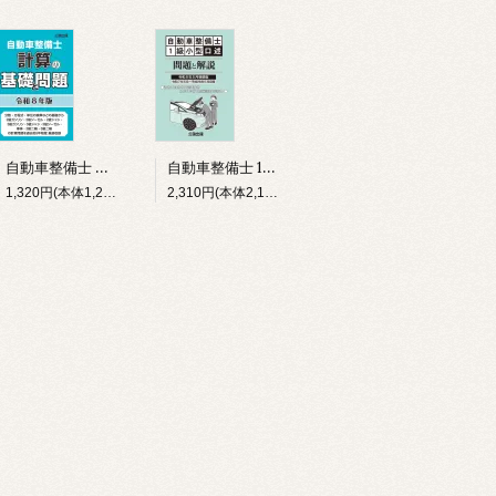
自動車整備士 計算の基礎と問題 令和８年版
自動車整備士 1級小型口述 問題と解説 令和８年５月受験版
1,320円(本体1,200円、税120円)
2,310円(本体2,100円、税210円)