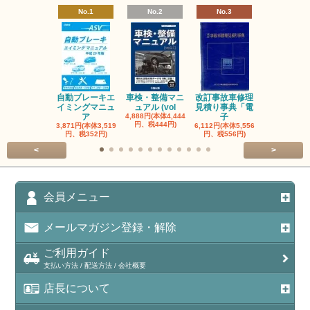
No.1
No.2
No.3
No.4
自動ブレーキエ
車検・整備マニ
改訂事故車修理
指定自動車
イミングマニュ
ュアル (vol
見積り事典「電
事業者と自
ア
4,888円(本体4,444
子
検
円、税444円)
3,871円(本体3,519
6,112円(本体5,556
3,056円(本体2
円、税352円)
円、税556円)
円、税278円
<
>
会員メニュー
メールマガジン登録・解除
ご利用ガイド
支払い方法 / 配送方法 / 会社概要
店長について