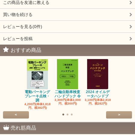
この商品を友達に教える
買い物を続ける
レビューを見る(0件)
レビューを投稿
おすすめ商品
電動パーキング
二輪自動車検査
2024 オイルデ
自動車整備士
ブレーキ点検・
ハンドブック 令
ータハンドブ
算の基礎と
調
3,300円(本体3,000
3,100円(本体2,818
1,320円(本体1
円、税300円)
円、税282円)
円、税120円
4,200円(本体3,818
円、税382円)
<
>
売れ筋商品