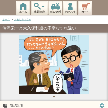
ホーム
>
おもしろコラム
渋沢栄一と大久保利通の不幸なすれ違い
商品説明