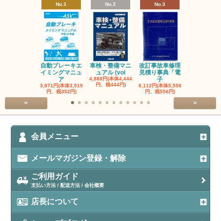
No.1
No.2
No.3
No.4
自動ブレーキエ
車検・整備マニ
改訂事故車修理
指定自動車
イミングマニュ
ュアル (vol
見積り事典「電
事業者と自
ア
4,888円(本体4,444
子
検
円、税444円)
3,871円(本体3,519
6,112円(本体5,556
3,056円(本体2
円、税352円)
円、税556円)
円、税278円
<
>
会員メニュー
メールマガジン登録・解除
ご利用ガイド
支払い方法 / 配送方法 / 会社概要
店長について