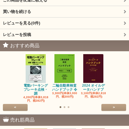
買い物を続ける
レビューを見る(0件)
レビューを投稿
おすすめ商品
電動パーキング
二輪自動車検査
2024 オイルデ
自動車整備士
ブレーキ点検・
ハンドブック 令
ータハンドブ
算の基礎と
調
3,300円(本体3,000
3,100円(本体2,818
1,320円(本体1
円、税300円)
円、税282円)
円、税120円
4,200円(本体3,818
円、税382円)
<
>
売れ筋商品