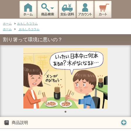
ホーム
>
おもしろコラム
ホーム
>
おもしろコラム
割り箸って環境に悪いの？
商品説明