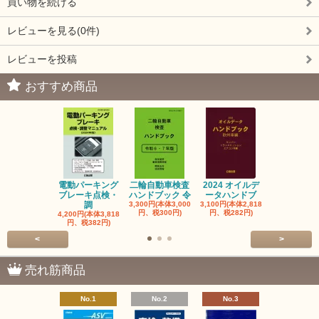
買い物を続ける
レビューを見る(0件)
レビューを投稿
おすすめ商品
電動パーキング
二輪自動車検査
2024 オイルデ
自動車整備士
ブレーキ点検・
ハンドブック 令
ータハンドブ
算の基礎と
調
3,300円(本体3,000
3,100円(本体2,818
1,320円(本体1
円、税300円)
円、税282円)
円、税120円
4,200円(本体3,818
円、税382円)
<
>
売れ筋商品
No.1
No.2
No.3
No.4