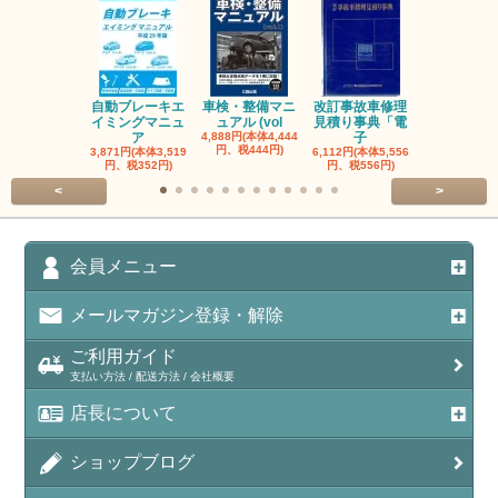
自動ブレーキエ
車検・整備マニ
改訂事故車修理
指定自動車
イミングマニュ
ュアル (vol
見積り事典「電
事業者と自
ア
4,888円(本体4,444
子
検
円、税444円)
3,871円(本体3,519
6,112円(本体5,556
3,056円(本体2
円、税352円)
円、税556円)
円、税278円
<
>
会員メニュー
メールマガジン登録・解除
ご利用ガイド
支払い方法 / 配送方法 / 会社概要
店長について
ショップブログ