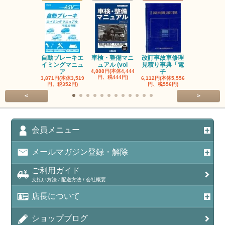
自動ブレーキエ
車検・整備マニ
改訂事故車修理
指定自動車
イミングマニュ
ュアル (vol
見積り事典「電
事業者と自
ア
4,888円(本体4,444
子
検
円、税444円)
3,871円(本体3,519
6,112円(本体5,556
3,056円(本体2
円、税352円)
円、税556円)
円、税278円
<
>
会員メニュー
メールマガジン登録・解除
ご利用ガイド
支払い方法 / 配送方法 / 会社概要
店長について
ショップブログ