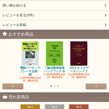
買い物を続ける
レビューを見る(0件)
レビューを投稿
おすすめ商品
電動パーキング
二輪自動車検査
2024 オイルデ
自動車整備士
ブレーキ点検・
ハンドブック 令
ータハンドブ
算の基礎と
調
3,300円(本体3,000
3,100円(本体2,818
1,320円(本体1
円、税300円)
円、税282円)
円、税120円
4,200円(本体3,818
円、税382円)
<
>
売れ筋商品
No.1
No.2
No.3
No.4