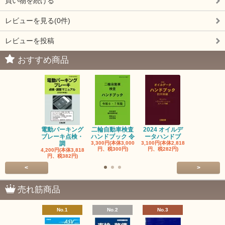
買い物を続ける
レビューを見る(0件)
レビューを投稿
おすすめ商品
電動パーキング
二輪自動車検査
2024 オイルデ
自動車整備士
ブレーキ点検・
ハンドブック 令
ータハンドブ
算の基礎と
調
3,300円(本体3,000
3,100円(本体2,818
1,320円(本体1
円、税300円)
円、税282円)
円、税120円
4,200円(本体3,818
円、税382円)
<
>
売れ筋商品
No.1
No.2
No.3
No.4