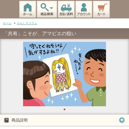
ホーム
>
おもしろコラム
「共有」こそが、アマビエの狙い
商品説明