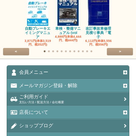
自動ブレーキエ
車検・整備マニ
改訂事故車修理
指定自動車
イミングマニュ
ュアル (vol
見積り事典「電
事業者と自
ア
4,888円(本体4,444
子
検
円、税444円)
3,871円(本体3,519
6,112円(本体5,556
3,056円(本体2
円、税352円)
円、税556円)
円、税278円
<
>
会員メニュー
メールマガジン登録・解除
ご利用ガイド
支払い方法 / 配送方法 / 会社概要
店長について
ショップブログ