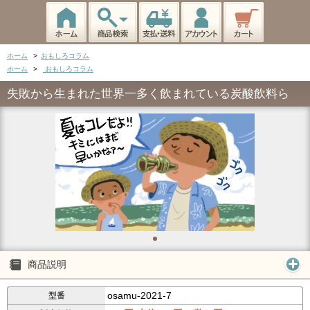
ホーム
>
おもしろコラム
ホーム
>
おもしろコラム
失敗から生まれた世界一多く飲まれている炭酸飲料ら
商品説明
osamu-2021-7
型番