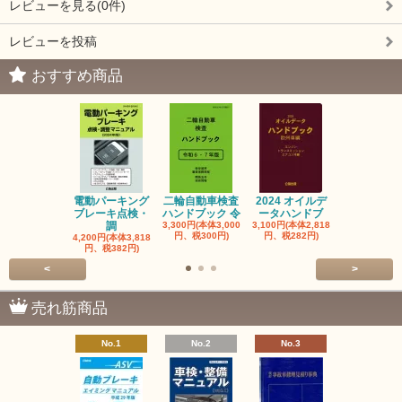
レビューを見る(0件)
レビューを投稿
おすすめ商品
電動パーキング
二輪自動車検査
2024 オイルデ
自動車整備士
ブレーキ点検・
ハンドブック 令
ータハンドブ
算の基礎と
調
3,300円(本体3,000
3,100円(本体2,818
1,320円(本体1
円、税300円)
円、税282円)
円、税120円
4,200円(本体3,818
円、税382円)
<
>
売れ筋商品
No.1
No.2
No.3
No.4