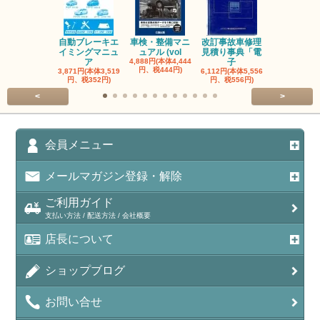
自動ブレーキエ
車検・整備マニ
改訂事故車修理
指定自動車
イミングマニュ
ュアル (vol
見積り事典「電
事業者と自
ア
4,888円(本体4,444
子
検
円、税444円)
3,871円(本体3,519
6,112円(本体5,556
3,056円(本体2
円、税352円)
円、税556円)
円、税278円
<
>
会員メニュー
メールマガジン登録・解除
ご利用ガイド
支払い方法 / 配送方法 / 会社概要
店長について
ショップブログ
お問い合せ