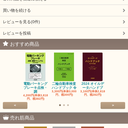
買い物を続ける
レビューを見る(0件)
レビューを投稿
おすすめ商品
電動パーキング
二輪自動車検査
2024 オイルデ
自動車整備士
ブレーキ点検・
ハンドブック 令
ータハンドブ
算の基礎と
調
3,300円(本体3,000
3,100円(本体2,818
1,320円(本体1
円、税300円)
円、税282円)
円、税120円
4,200円(本体3,818
円、税382円)
<
>
売れ筋商品