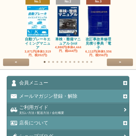
No.1
No.2
No.3
No.4
自動ブレーキエ
車検・整備マニ
改訂事故車修理
指定自動車
イミングマニュ
ュアル (vol
見積り事典「電
事業者と自
ア
4,888円(本体4,444
子
検
円、税444円)
3,871円(本体3,519
6,112円(本体5,556
3,056円(本体2
円、税352円)
円、税556円)
円、税278円
<
>
会員メニュー
メールマガジン登録・解除
ご利用ガイド
支払い方法 / 配送方法 / 会社概要
店長について