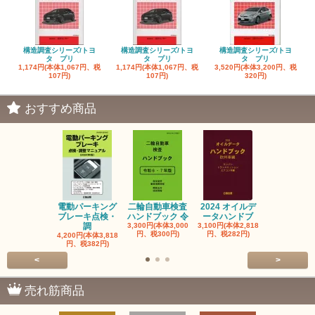
構造調査シリーズ/トヨ
構造調査シリーズ/トヨ
構造調査シリーズ/トヨ
タ プリ
タ プリ
タ プリ
1,174円(本体1,067円、税
1,174円(本体1,067円、税
3,520円(本体3,200円、税
107円)
107円)
320円)
おすすめ商品
電動パーキング
二輪自動車検査
2024 オイルデ
自動車整備士
ブレーキ点検・
ハンドブック 令
ータハンドブ
算の基礎と
調
3,300円(本体3,000
3,100円(本体2,818
1,320円(本体1
円、税300円)
円、税282円)
円、税120円
4,200円(本体3,818
円、税382円)
<
>
売れ筋商品