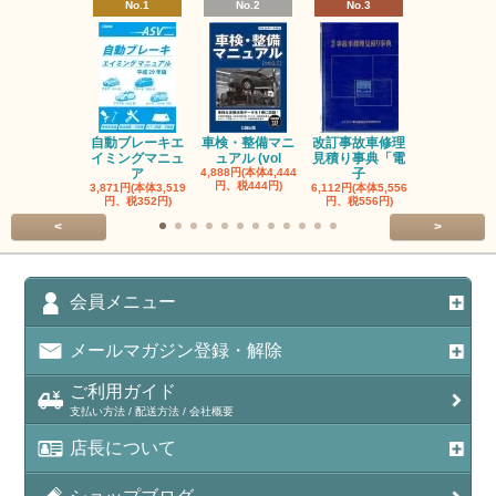
No.1
No.2
No.3
No.4
自動ブレーキエ
車検・整備マニ
改訂事故車修理
指定自動車
イミングマニュ
ュアル (vol
見積り事典「電
事業者と自
ア
4,888円(本体4,444
子
検
円、税444円)
3,871円(本体3,519
6,112円(本体5,556
3,056円(本体2
円、税352円)
円、税556円)
円、税278円
<
>
会員メニュー
メールマガジン登録・解除
ご利用ガイド
支払い方法 / 配送方法 / 会社概要
店長について