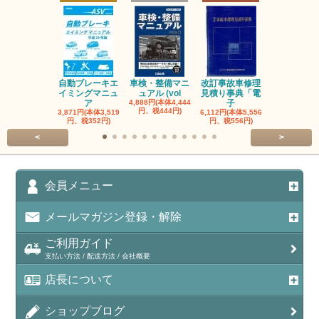
自動ブレーキエ
車検・整備マニ
改訂事故車修理
指定自動車
イミングマニュ
ュアル (vol
見積り事典「電
事業者と自
ア
4,888円(本体4,444
子
検
円、税444円)
3,871円(本体3,519
6,112円(本体5,556
3,056円(本体2
円、税352円)
円、税556円)
円、税278円
<
>
会員メニュー
メールマガジン登録・解除
ご利用ガイド
支払い方法 / 配送方法 / 会社概要
店長について
ショップブログ