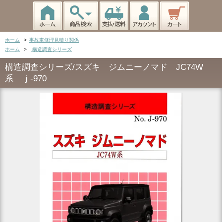
ホーム
>
事故車修理見積り関係
ホーム
>
構造調査シリーズ
構造調査シリーズ/スズキ ジムニーノマド JC74W
系 ｊ-970