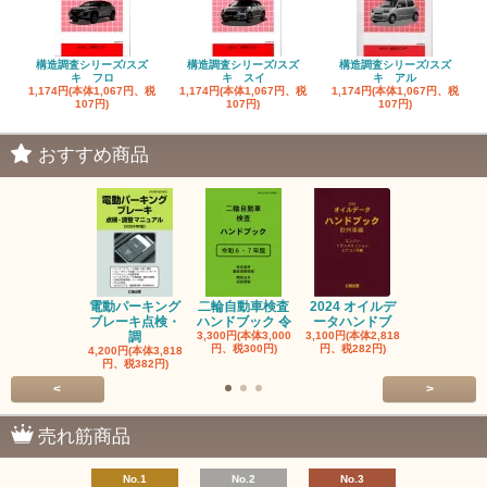
構造調査シリーズ/スズ
構造調査シリーズ/スズ
構造調査シリーズ/スズ
キ フロ
キ スイ
キ アル
1,174円(本体1,067円、税
1,174円(本体1,067円、税
1,174円(本体1,067円、税
107円)
107円)
107円)
おすすめ商品
電動パーキング
二輪自動車検査
2024 オイルデ
自動車整備士
ブレーキ点検・
ハンドブック 令
ータハンドブ
算の基礎と
調
3,300円(本体3,000
3,100円(本体2,818
1,320円(本体1
円、税300円)
円、税282円)
円、税120円
4,200円(本体3,818
円、税382円)
<
>
売れ筋商品
No.1
No.2
No.3
No.4