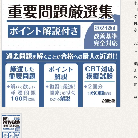
を
問
ぐ
何
き
合
せ
さ
擬
よ
を
夢
発
サ