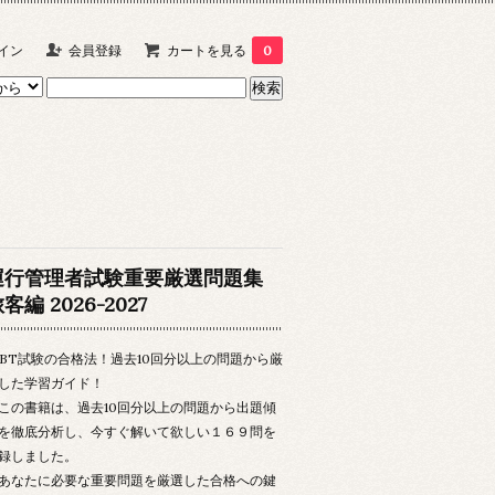
イン
会員登録
カートを見る
0
運行管理者試験重要厳選問題集
客編 2026-2027
CBT試験の合格法！過去10回分以上の問題から厳
した学習ガイド！
の書籍は、過去10回分以上の問題から出題傾
を徹底分析し、今すぐ解いて欲しい１６９問を
録しました。
なたに必要な重要問題を厳選した合格への鍵