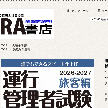
マイアカウント
ログ
TOP
>
受験参考書
TOP
>
受験対策書籍
旅
"
選
こ
向
収
あ