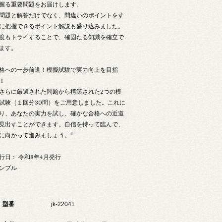
握る重要問題をお届けします。
題と解答だけでなく、間違いのポイントをす
に把握できるポイント解説も盛り込みました。
度もトライすることで、確固たる知識を確立で
ます。
格への一歩前進！模擬試験で実力向上を目指
！
らに厳選された問題から構築された2つの模
試験（１回分30問）をご用意しました。これに
り、あなたの実力を試し、確かな合格への近道
見出すことができます。自信を持って臨んで、
に向かって進みましょう。"
行日： 令和8年4月発行
ンプル
型番
jk-22041