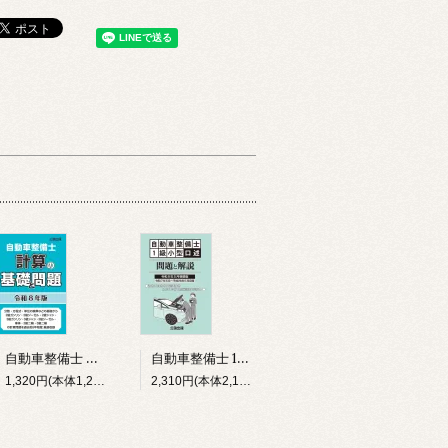
自動車整備士 計算の基礎と問題 令和８年版
自動車整備士 1級小型口述 問題と解説 令和８年５月受験版
1,320円(本体1,200円、税120円)
2,310円(本体2,100円、税210円)