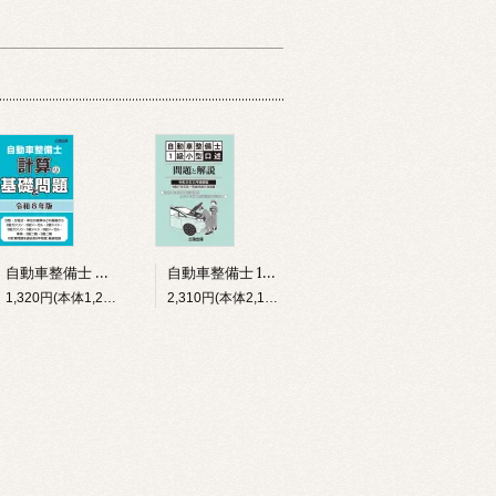
自動車整備士 計算の基礎と問題 令和８年版
自動車整備士 1級小型口述 問題と解説 令和８年５月受験版
1,320円(本体1,200円、税120円)
2,310円(本体2,100円、税210円)