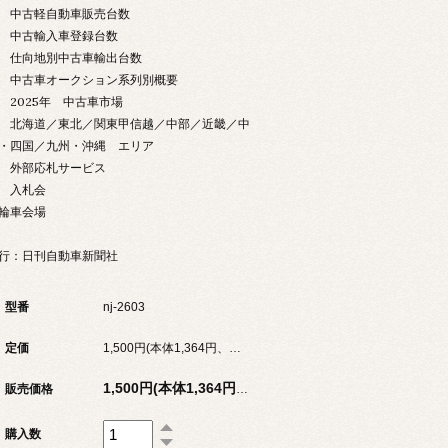
中古軽自動車販売台数
中古輸入車登録台数
仕向地別中古車輸出台数
古車オークション系列別概要
025年 中古車市場
海道／東北／関東甲信越／中部／近畿／中
・四国／九州・沖縄 エリア
外部応札サービス
入札会
輪車会場
行：日刊自動車新聞社
型番
nj-2603
定価
1,500円(本体1,364円、税136円)
販売価格
1,500円(本体1,364円、税136円)
購入数