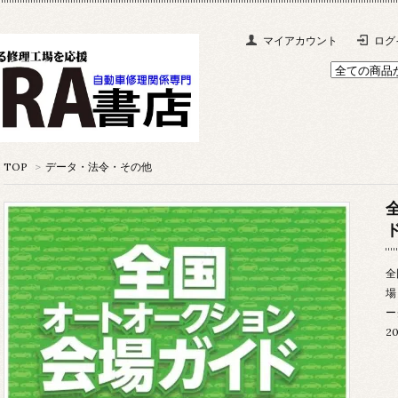
マイアカウント
ログ
TOP
>
データ・法令・その他
ド
全
場
ー
2
地