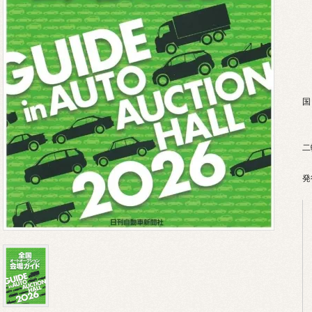
中
2
北
国
二
発