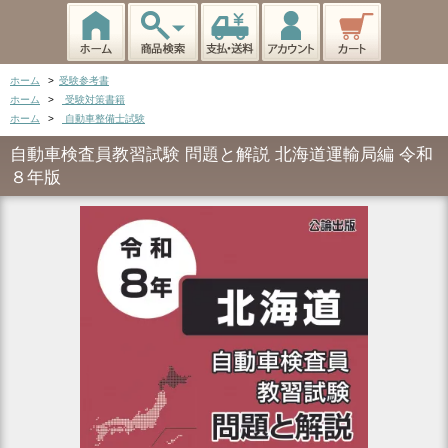
ホーム
>
受験参考書
ホーム
>
受験対策書籍
ホーム
>
自動車整備士試験
自動車検査員教習試験 問題と解説 北海道運輸局編 令和
８年版