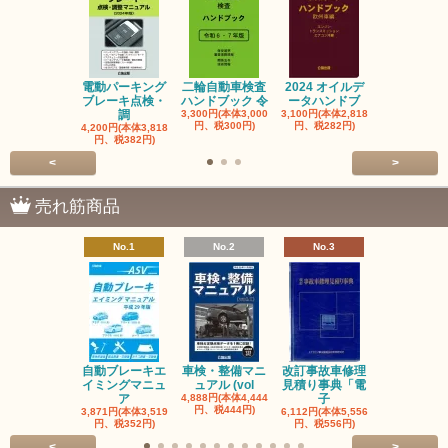
電動パーキング
二輪自動車検査
2024 オイルデ
自動車整備士
ブレーキ点検・
ハンドブック 令
ータハンドブ
算の基礎と
調
3,300円(本体3,000
3,100円(本体2,818
1,320円(本体1
円、税300円)
円、税282円)
円、税120円
4,200円(本体3,818
円、税382円)
<
>
売れ筋商品
No.1
No.2
No.3
No.4
自動ブレーキエ
車検・整備マニ
改訂事故車修理
指定自動車
イミングマニュ
ュアル (vol
見積り事典「電
事業者と自
ア
4,888円(本体4,444
子
検
円、税444円)
3,871円(本体3,519
6,112円(本体5,556
3,056円(本体2
円、税352円)
円、税556円)
円、税278円
<
>