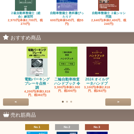
２級自動車整備士（総
自動車整備士 教科書ぴっ
自動車整備士 ２級シャシ
合）練習問
たりド
問題
2,970円(本体2,700円、税
600円(本体545円、税55
2,640円(本体2,400円、税
270円)
円)
240円)
おすすめ商品
電動パーキング
二輪自動車検査
2024 オイルデ
自動車整備士
ブレーキ点検・
ハンドブック 令
ータハンドブ
算の基礎と
調
3,300円(本体3,000
3,100円(本体2,818
1,320円(本体1
円、税300円)
円、税282円)
円、税120円
4,200円(本体3,818
円、税382円)
<
>
売れ筋商品
No.1
No.2
No.3
No.4