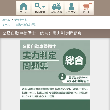
ホーム
>
受験参考書
ホーム
>
自動車整備士試験
２級自動車整備士（総合）実力判定問題集