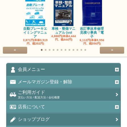
自動ブレーキエ
車検・整備マニ
改訂事故車修理
指定自動車
イミングマニュ
ュアル (vol
見積り事典「電
事業者と自
ア
4,888円(本体4,444
子
検
円、税444円)
3,871円(本体3,519
6,112円(本体5,556
3,056円(本体2
円、税352円)
円、税556円)
円、税278円
<
>
会員メニュー
メールマガジン登録・解除
ご利用ガイド
支払い方法 / 配送方法 / 会社概要
店長について
ショップブログ