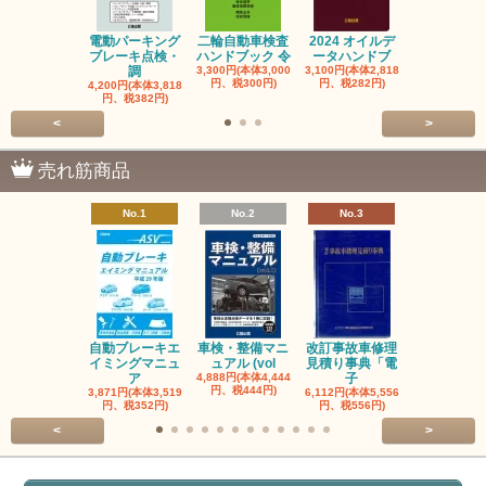
電動パーキング
二輪自動車検査
2024 オイルデ
自動車整備士
ブレーキ点検・
ハンドブック 令
ータハンドブ
算の基礎と
調
3,300円(本体3,000
3,100円(本体2,818
1,320円(本体1
円、税300円)
円、税282円)
円、税120円
4,200円(本体3,818
円、税382円)
<
>
売れ筋商品
No.1
No.2
No.3
No.4
自動ブレーキエ
車検・整備マニ
改訂事故車修理
指定自動車
イミングマニュ
ュアル (vol
見積り事典「電
事業者と自
ア
4,888円(本体4,444
子
検
円、税444円)
3,871円(本体3,519
6,112円(本体5,556
3,056円(本体2
円、税352円)
円、税556円)
円、税278円
<
>